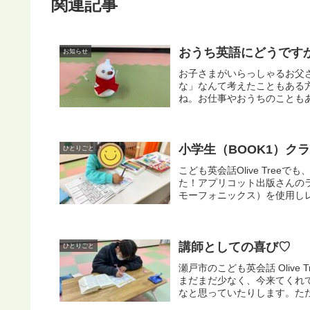
関連記事
おうち英語にどうです
お知らせ
お子さまがいらっしゃるお父
な」なんて考えたこともある
ね。お仕事やおうちのこともあ
小学生（BOOK1）ク
ひとりごと
こども英会話Olive Tre
た！アプリコット出版さんのラーニ
モーフォニックス）を使用しレ
講師としての喜び♡
ひとりごと
瀬戸市のこども英会話 Oliv
まだまだ少なく、今来てくれ
なと思っていたりします。ただ