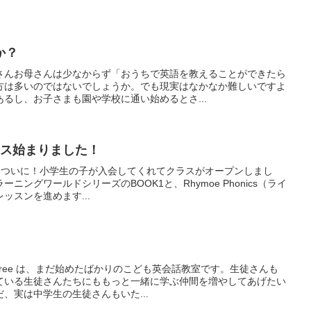
か？
さんお母さんは少なからず「おうちで英語を教えることができたら
方は多いのではないでしょうか。でも現実はなかなか難しいですよ
るし、お子さまも園や学校に通い始めるとさ...
ラス始まりました！
eでも、ついに！小学生の子が入会してくれてクラスがオープンしまし
ングワールドシリーズのBOOK1と、Rhymoe Phonics（ライ
ッスンを進めます...
e Tree は、まだ始めたばかりのこども英会話教室です。生徒さんも
ている生徒さんたちにももっと一緒に学ぶ仲間を増やしてあげたい
、実は中学生の生徒さんもいた...